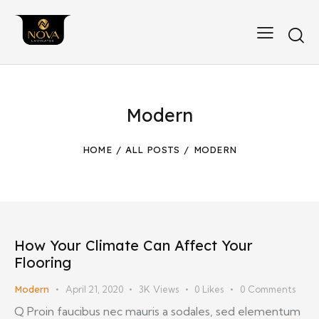
Modern
HOME
ALL POSTS
MODERN
How Your Climate Can Affect Your
Flooring
Modern
April 21, 2020
3K
Views
0
Likes
0
Comments
Q Proin faucibus nec mauris a sodales, sed elementum