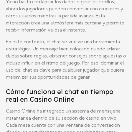
Ya no basta con lanzar los dados o girar los rodillos;
ahora los jugadores pueden conversar con crupieres y
otros usuarios mientras la partida avanza. Esta
interacción crea una atmósfera más cercana y permite
recibir información valiosa al instante.
En este contexto, el chat se vuelve una herramienta
estratégica. Un mensaje bien colocado puede aclarar
dudas sobre reglas, obtener consejos sobre apuestas o
incluso influir en el ritmo del juego. Por eso, dominar el
uso del chat es clave para cualquier jugador que quiera
maximizar sus oportunidades de ganar.
Cómo funciona el chat en tiempo
real en Casino Online
Casino Online ha integrado un sistema de mensajería
instantánea dentro de su sección de casino en vivo.
Cada mesa cuenta con una ventana de conversación
donde los participantes pueden escribir preguntas y