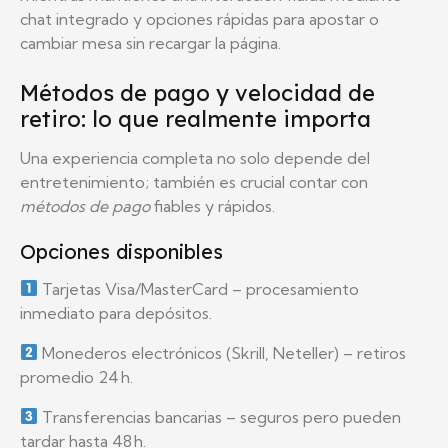
chat integrado y opciones rápidas para apostar o
cambiar mesa sin recargar la página.
Métodos de pago y velocidad de
retiro: lo que realmente importa
Una experiencia completa no solo depende del
entretenimiento; también es crucial contar con
métodos de pago
fiables y rápidos.
Opciones disponibles
Tarjetas Visa/MasterCard – procesamiento
inmediato para depósitos.
Monederos electrónicos (Skrill, Neteller) – retiros
promedio 24 h.
Transferencias bancarias – seguros pero pueden
tardar hasta 48 h.