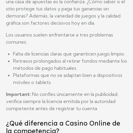
una casa de apuestas es la confianza. ¿Cómo saber si el
sitio protege tus datos y paga tus ganancias sin
demoras? Además, la variedad de juegos y la calidad
gráfica son factores decisivos hoy en día.
Los usuarios suelen enfrentarse a tres problemas
comunes:
Falta de licencias claras que garanticen juego limpio.
Retrasos prolongados al retirar fondos mediante los
métodos de pago habituales.
Plataformas que no se adaptan bien a dispositivos
móviles o tablets.
Important:
No confíes únicamente en la publicidad;
verifica siempre la licencia emitida por la autoridad
competente antes de registrar tu cuenta.
¿Qué diferencia a Casino Online de
la competencia?